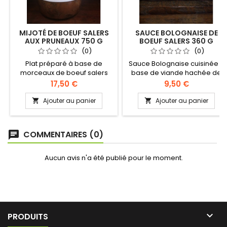
MIJOTÉ DE BOEUF SALERS
SAUCE BOLOGNAISE DE
AUX PRUNEAUX 750 G
BOEUF SALERS 360 G
(0)
(0)
Plat préparé à base de
Sauce Bolognaise cuisinée à
morceaux de boeuf salers
base de viande hachée de
mijotés dans une sauce
boeuf salers, mijotée dans
Prix
Prix
17,50 €
9,50 €
sucrée salée où l'on retrouve
une onctueuse sauce tomate
toutes les saveurs et la
légèrement parfumée. Cette
Ajouter au panier
Ajouter au panier


douceur du pruneau.
recette est un plat idéal pour
ravir les papilles de vos
enfants. Idéale servie avec
COMMENTAIRES (0)
chat
un plat de pâtes, pour faire
des lasagnes ou pour garnir
votre fond de pizza maison !!!
Aucun avis n'a été publié pour le moment.

PRODUITS