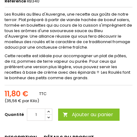
Référence
RB340
Les Roulés au Bleu d'Auvergne, une recette aux goûts de notre
terroir. Plat préparé à partir de viande hachée de boeuf salers,
formée en boulettes qui au cours de la cuisson s'imprègnent de
tous les arômes d'une savoureuse sauce au Bleu
d'Auvergne. Une alliance réussie qui vous fera découvrir le
moelleux des roulés et le caractère de ce traditionnel fromage
adouci par une onctueuse crème fraîche.
Cette recette est idéale pour accompagner un plat de pâtes,
de riz, pommes de terre vapeur ou purée. Pour ceux qui
préfèrent une version plus légère, vous pouvez servir les
recettes à base de crème avec des épinards !! Les Roulés font
le bonheur des petits comme des grands.
11,80 €
TTC
(35,56 € par Kilo)
Ajouter au panier
Quantité
