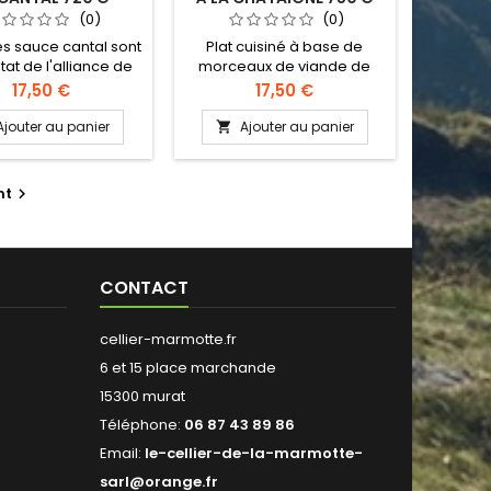
(0)
(0)
és sauce cantal sont
Plat cuisiné à base de
ltat de l'alliance de
morceaux de viande de
duits forts de notre
boeuf salers mitonnés dans
Prix
Prix
17,50 €
17,50 €
mie cantalienne, la
une sauce douce et
 de boeuf salers et
légèrement sucrée qui
Ajouter au panier
Ajouter au panier

raditionnel fromage.
laisse découvrir toutes les
ulettes de viande
saveurs de la châtaigne en
e aux saveurs de
mettant en valeur le fondant
nt

feront le plaisir des
de la viande.
 comme des grands
ne sauce douce et
mée à la fois.
CONTACT
cellier-marmotte.fr
6 et 15 place marchande
15300 murat
Téléphone:
06 87 43 89 86
Email:
le-cellier-de-la-marmotte-
sarl@orange.fr