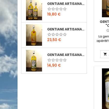
GENTIANE ARTISANALE "CLASSIQUE" 1 L
Prix
19,80 €
GENT
"
GENTIANE ARTISANALE "L'INTENSE" 1 L
La gen
Prix
23,50 €
apéritif
région
raci
fraîche

GENTIANE ARTISANALE SANS ALCOOL 1 L
monta
f
Prix
14,90 €
accomp
crème
gentiane
la plus 
COUDERC
1908. E