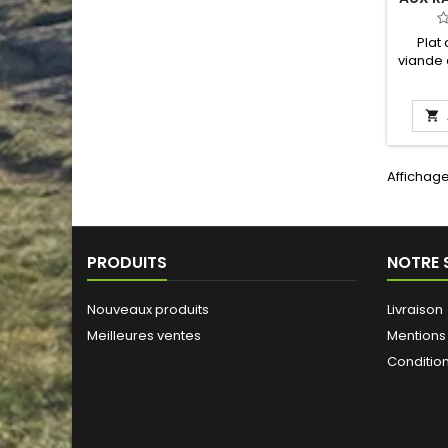
ZESTE
Plat
viande 
saveurs
douce
l'exoti

rec
sublime
et sur
Affichage
Ce pla
et a 
Bronz
du go
sectio
PRODUITS
NOTRE 
Nouveaux produits
Livraison
Meilleures ventes
Mentions
Conditions