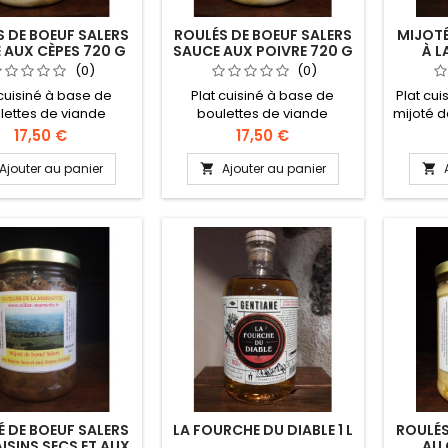
 DE BOEUF SALERS
ROULÉS DE BOEUF SALERS
MIJOTÉ
 AUX CÈPES 720 G
SAUCE AUX POIVRE 720 G
À L
L'A
(0)
(0)
 cuisiné à base de
Plat cuisiné à base de
Plat cui
lettes de viande
boulettes de viande
mijoté d
e de boeuf salers,
hachée de boeuf salers,
mouta
Prix
Prix
17,50 €
17,50 €
illées au four et
mitonnées dans une
laisse 
onnées dans une
onctueuse crème
acidulée
Ajouter au panier
Ajouter au panier


ctueuse crème
délicatement poivrée et
les save
atement parfumée
parfumée
notre t
èpes. Une alliance
 entre deux produits
titaires de notre
toire, la viande de
 et les Cèpes de nos
s. Idéalement servi
e assiette de pâtes
!
É DE BOEUF SALERS
LA FOURCHE DU DIABLE 1 L
ROULÉS
ISINS SECS ET AUX
AU 