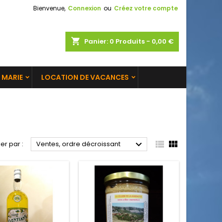
Bienvenue,
Connexion
ou
Créez votre compte
shopping_cart
Panier:
0
Produits - 0,00 €
 MARIE
LOCATION DE VACANCES



ier par :
Ventes, ordre décroissant