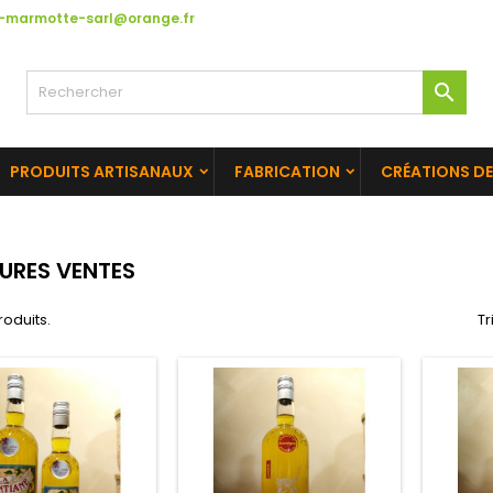
la-marmotte-sarl@orange.fr

PRODUITS ARTISANAUX
FABRICATION
CRÉATIONS DE
EURES VENTES
produits.
Tr