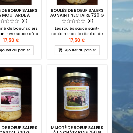
 DE BOEUF SALERS
ROULÉS DE BOEUF SALERS
A MOUTARDE À
AU SAINT NECTAIRE 720 G
NCIENNE 750 G
(0)
(0)
siné de boeuf salers
Les roulés sauce saint-
ans une sauce où la
nectaire sont le résultat de
rde à l'ancienne
l'alliance de deux produits
Prix
Prix
17,50 €
17,50 €
une note légèrement
forts de notre gastronomie
 qui vient renforcer
cantalienne, la viande de
Ajouter au panier
Ajouter au panier

urs et le fondant de
boeuf salers et notre
raditionnelle viande
traditionnel fromage. Ces
de salers.
boulettes de viande
hachée aux saveurs de
terroir feront le plaisir des
petits comme des grands
avec une sauce douce et
parfumée à la fois.
 DE BOEUF SALERS
MIJOTÉ DE BOEUF SALERS
CANTAL 720 G
À LA CHÂTAIGNE 750 G